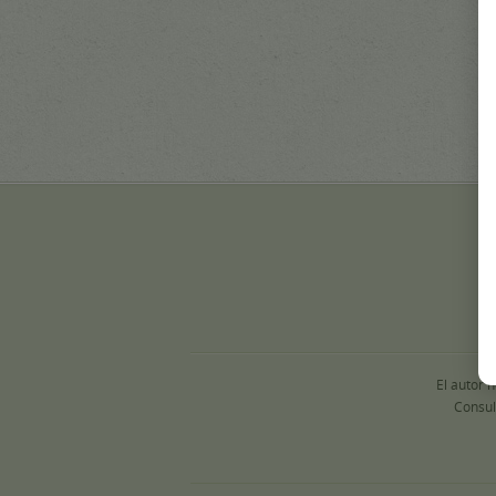
El autor 
Consul