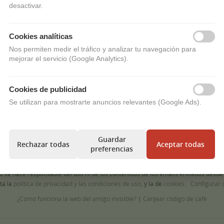
desactivar.
Cookies analíticas
Nos permiten medir el tráfico y analizar tu navegación para
mejorar el servicio (Google Analytics).
Cookies de publicidad
¿Problemas? Preguntas Frecuentes. FAQs
Se utilizan para mostrarte anuncios relevantes (Google Ads).
Reenvia el email a un jugador
o
añade un nuevo jugador a un sorteo enviado.
Novedad: Usa la API para que tus AI Agents creen sorteos por ti
Guardar
Anúncia tu empresa a 5 millones de usuarios
Rechazar todas
Aceptar todas
preferencias
no se hace responsable del uso ni de los contenidos de los emails enviados desde
ta la
política de privacidad y las condiciones de uso
, y la de
cookies
.
Configurar 
¿Cómo funciona la web del amigo invisible?
|
Canjear código de café