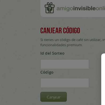
Canjear código
Si tienes un código de café sin utilizar, 
funcionalidades premium.
Id del Sorteo
Código
Canjear